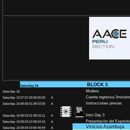
BLOCK 3
Saturday 16
Modera:
Saturday 16
Cuenta regresiva 3minuto
Saturday 16
07:57:00
08:00:00
A
Instrucciones previas
Saturday 16
08:00:01
08:03:00
A
Intro Day 3
Saturday 16
08:03:01
08:03:11
A
Presentación del Exposito
Saturday 16
08:03:12
08:04:42
A
Vinicius Azambuja
Saturday 16
08:04:43
08:49:59
A