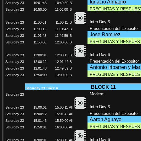
Ignacio Almagro
Saturday 23
10:01:43
10:49:59
B
PREGUNTAS Y RESPUES
Saturday 23
10:50:00
11:00:00
B
Intro Day 6
Saturday 23
11:00:01
11:00:11
B
Presentación del Expositor
Saturday 23
11:00:12
11:01:42
B
Jose Ramirez
Saturday 23
11:01:43
11:49:59
B
PREGUNTAS Y RESPUES
Saturday 23
11:50:00
12:00:00
B
Intro Day 6
Saturday 23
12:00:01
12:00:11
B
Presentación del Expositor
Saturday 23
12:00:12
12:01:42
B
Antonio Iribarren y Ma
Saturday 23
12:01:43
12:49:59
B
PREGUNTAS Y RESPUES
Saturday 23
12:50:00
13:00:00
B
BLOCK
11
Saturday 23 Track A
Modera:
Saturday 23
Intro Day 6
Saturday 23
15:00:01
15:00:11
All
Presentación del Expositor
Saturday 23
15:00:12
15:01:42
All
Aaron Aguayo
Saturday 23
15:01:43
15:50:00
All
PREGUNTAS Y RESPUES
Saturday 23
15:50:01
16:00:00
All
Intro Day 6
Saturday 23
16:00:01
16:00:11
All