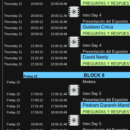
PREGUNTAS Y RESPUES
Thursday 21
19:50:01
20:00:00
All
Intro Day 4
Thursday 21
20:00:01
20:00:11
All
Presentación del Expositor
Thursday 21
20:00:12
20:01:42
All
Gustavo Cinca
Thursday 21
20:01:43
20:50:00
All
PREGUNTAS Y RESPUES
Thursday 21
20:50:01
21:00:00
All
Intro Day 4
Thursday 21
21:00:01
21:00:11
All
Presentación del Expositor
Thursday 21
21:00:12
21:01:42
All
David Neely
Thursday 21
21:01:43
21:50:00
All
PREGUNTAS Y RESPUES
Thursday 21
21:50:01
22:00:00
All
BLOCK 8
Friday 22
Modera:
Friday 22
Intro Day 5
Friday 22
17:00:01
17:00:11
All
Presentación del Expositor
Friday 22
17:00:12
17:01:42
All
Pedram Danesh-Mand
Friday 22
17:01:43
17:50:00
All
PREGUNTAS Y RESPUES
Friday 22
17:50:01
18:00:00
All
Intro Day 5
Friday 22
18:00:01
18:00:11
All
Presentación del Expositor