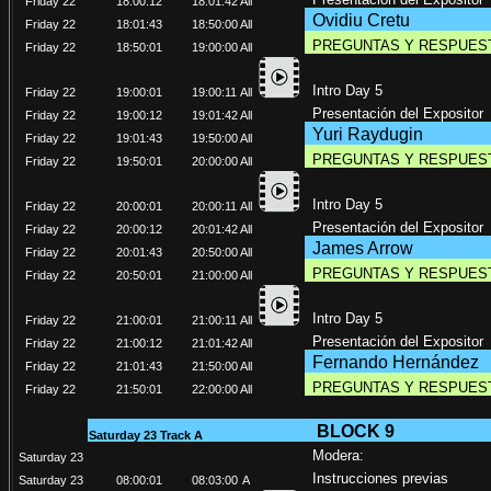
Friday 22
18:00:12
18:01:42
All
Ovidiu Cretu
Friday 22
18:01:43
18:50:00
All
PREGUNTAS Y RESPUES
Friday 22
18:50:01
19:00:00
All
Intro Day 5
Friday 22
19:00:01
19:00:11
All
Presentación del Expositor
Friday 22
19:00:12
19:01:42
All
Yuri Raydugin
Friday 22
19:01:43
19:50:00
All
PREGUNTAS Y RESPUES
Friday 22
19:50:01
20:00:00
All
Intro Day 5
Friday 22
20:00:01
20:00:11
All
Presentación del Expositor
Friday 22
20:00:12
20:01:42
All
James Arrow
Friday 22
20:01:43
20:50:00
All
PREGUNTAS Y RESPUES
Friday 22
20:50:01
21:00:00
All
Intro Day 5
Friday 22
21:00:01
21:00:11
All
Presentación del Expositor
Friday 22
21:00:12
21:01:42
All
Fernando Hernández
Friday 22
21:01:43
21:50:00
All
PREGUNTAS Y RESPUES
Friday 22
21:50:01
22:00:00
All
BLOCK 9
Saturday 23 Track A
Modera:
Saturday 23
Instrucciones previas
Saturday 23
08:00:01
08:03:00
A