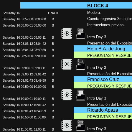
BLOCK 4
Modera:
Saturday 16
TRACK
Cuenta regresiva 3minuto
Saturday 16
07:57:00
08:00:00
B
Instrucciones previas
Saturday 16
08:00:01
08:03:00
B
Intro Day 3
Saturday 16
08:03:01
08:03:11
B
Presentación del Exposito
Saturday 16
08:03:12
08:04:42
B
Hein B.A. de Jong
Saturday 16
08:04:43
08:49:59
B
PREGUNTAS Y RESPUE
Saturday 16
08:50:00
09:00:00
B
Intro Day 3
Saturday 16
09:00:01
09:00:11
B
Presentación del Exposito
Saturday 16
09:00:12
09:01:42
B
Francisco Cruz
Saturday 16
09:01:43
09:49:59
B
PREGUNTAS Y RESPUE
Saturday 16
09:50:00
10:00:00
B
Intro Day 3
Saturday 16
10:00:01
10:00:11
B
Presentación del Exposito
Saturday 16
10:00:12
10:01:42
B
Ricardo Apaza
Saturday 16
10:01:43
10:49:59
B
PREGUNTAS Y RESPUE
Saturday 16
10:50:00
11:00:00
B
Intro Day 3
Saturday 16
11:00:01
11:00:11
B