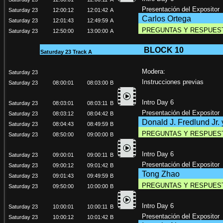
Presentación del Expositor
Saturday 23
12:00:12
12:01:42
A
Carlos Ortega
Saturday 23
12:01:43
12:49:59
A
PREGUNTAS Y RESPUES
Saturday 23
12:50:00
13:00:00
A
BLOCK
10
Saturday 23 Track A
Modera:
Saturday 23
Instrucciones previas
Saturday 23
08:00:01
08:03:00
B
Intro Day 6
Saturday 23
08:03:01
08:03:11
B
Presentación del Expositor
Saturday 23
08:03:12
08:04:42
B
Donald J. Fredlund Jr.
Saturday 23
08:04:43
08:49:59
B
PREGUNTAS Y RESPUES
Saturday 23
08:50:00
09:00:00
B
Intro Day 6
Saturday 23
09:00:01
09:00:11
B
Presentación del Expositor
Saturday 23
09:00:12
09:01:42
B
Tong Zhao
Saturday 23
09:01:43
09:49:59
B
PREGUNTAS Y RESPUES
Saturday 23
09:50:00
10:00:00
B
Intro Day 6
Saturday 23
10:00:01
10:00:11
B
Presentación del Expositor
Saturday 23
10:00:12
10:01:42
B