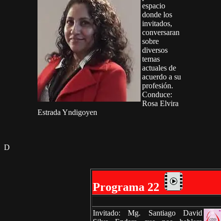
espacio
donde los
invitados,
conversaran
sobre
diversos
temas
actuales de
acuerdo a su
profesión.
Conduce:
Rosa Elvira
Estrada Yndigoyen
D
Programa 22
Invitado: Mg. Santiago David