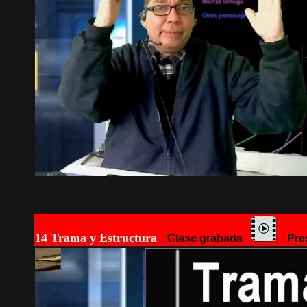
14 Trama y Estructura
Clase grabada
Pres