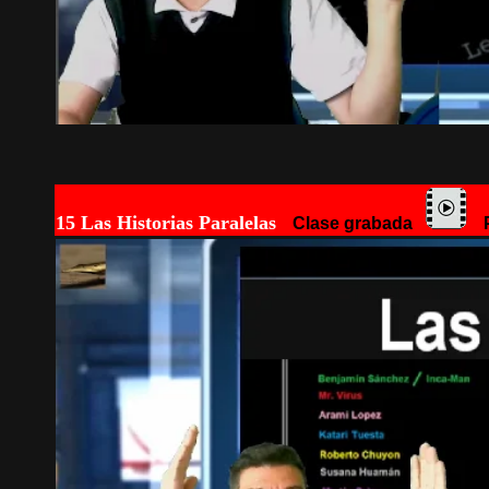
15 Las Historias Paralelas
Clase grabada
P