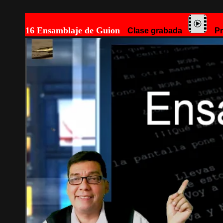
16 Ensamblaje de Guion
Clase grabada
Pr