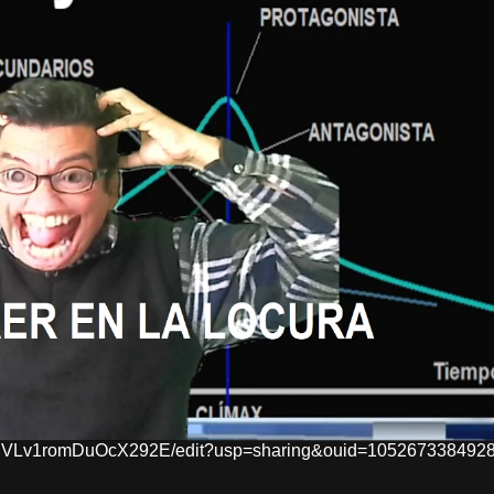
BiNVLv1romDuOcX292E/edit?usp=sharing&ouid=1052673384928