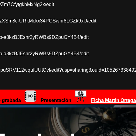
WyZm7OfytgkhMxNg2x/edit
2MYzXSm8c-URkMckx34PGSwnr8LGZk9xU/edit
m38b-a8kzBJEsnr2yRWBs9DZpuGY4B4/edit
m38b-a8kzBJEsnr2yRWBs9DZpuGY4B4/edit
eLpuSRV112wqufUUtCvf/edit?usp=sharing&ouid=105267338492
e grabada
Presentación
Ficha Martin Ortega