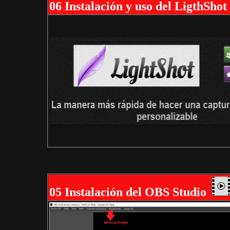
06 Instalación y uso del LigthShot
05 Instalación del OBS Studio