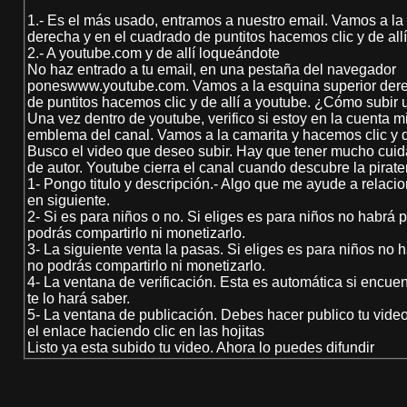
1.- Es el más usado, entramos a nuestro email. Vamos a la
derecha y en el cuadrado de puntitos hacemos clic y de all
2.- A youtube.com y de allí loqueándote
No haz entrado a tu email, en una pestaña del navegador
poneswww.youtube.com. Vamos a la esquina superior dere
de puntitos hacemos clic y de allí a youtube. ¿Cómo subir
Una vez dentro de youtube, verifico si estoy en la cuenta mi
emblema del canal. Vamos a la camarita y hacemos clic y de
Busco el video que deseo subir. Hay que tener mucho cui
de autor. Youtube cierra el canal cuando descubre la pirater
1- Pongo titulo y descripción.- Algo que me ayude a relacion
en siguiente.
2- Si es para niños o no. Si eliges es para niños no habrá 
podrás compartirlo ni monetizarlo.
3- La siguiente venta la pasas. Si eliges es para niños no 
no podrás compartirlo ni monetizarlo.
4- La ventana de verificación. Esta es automática si encue
te lo hará saber.
5- La ventana de publicación. Debes hacer publico tu vide
el enlace haciendo clic en las hojitas
Listo ya esta subido tu video. Ahora lo puedes difundir