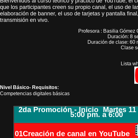
Bienvenidos al curso teórico y práctico de YouTube, el cu
que los participantes creen su propio canal, el uso de la
elaboración de banner, el uso de tarjetas y pantalla final
transmisión en vivo.
Profesora : Basilia Gómez
Duración: 8 s
Duración de clase: 60 
Clase 
Lista w
Nivel Básico-
Requisitos:
Competencias digitales básicas
2da Promoción - Inicio
Martes 11
5:00 pm
. a 6:00
01Creación de canal en YouTube