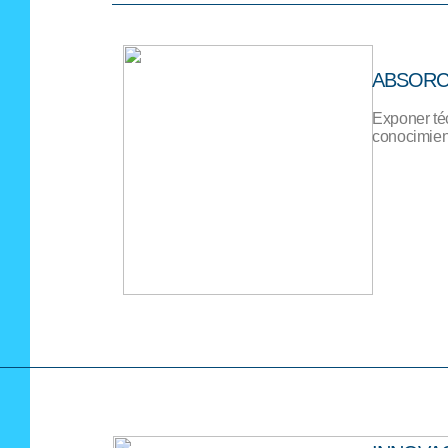
ABSORC
Exponer téc
conocimien