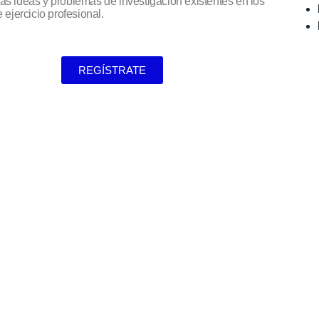
 las ideas y problemas de investigación existentes en los
 ejercicio profesional.
REGÍSTRATE