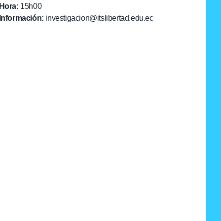
Hora:
15h00
Información:
investigacion@itslibertad.edu.ec